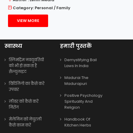
Category: Personal / Family
VIEW MORE
स्वास्थ्य
हमारी पुस्तकें
स्लिमट्रिम नवयुवतियों
Demystifying Bail
को भी हो सकता हैं
Laws In India
सैल्युलाइट
Madurai The
विटिलिगो का कैसे करे
Madurapuri
उपचार
Positive Psychology
लीवर को कैसे करें
Spirituality And
निरोग
Religion
मेलेनिन को नेचुरली
Handbook Of
कैसे काम करे
Kitchen Herbs