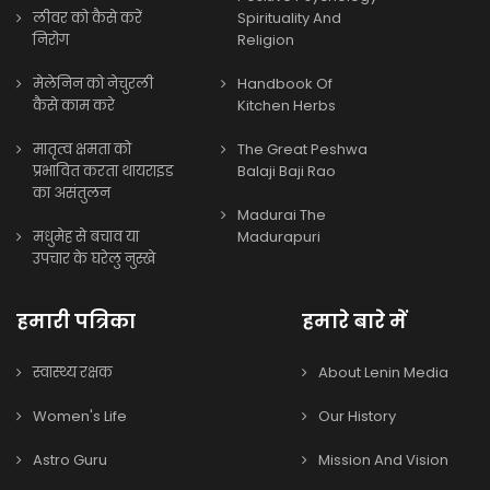
लीवर को कैसे करें
Spirituality And
निरोग
Religion
मेलेनिन को नेचुरली
Handbook Of
कैसे काम करे
Kitchen Herbs
मातृत्व क्षमता को
The Great Peshwa
प्रभावित करता थायराइड
Balaji Baji Rao
का असंतुलन
Madurai The
मधुमेह से बचाव या
Madurapuri
उपचार के घरेलु नुस्खे
हमारी पत्रिका
हमारे बारे में
स्वास्थ्य रक्षक
About Lenin Media
Women's Life
Our History
Astro Guru
Mission And Vision