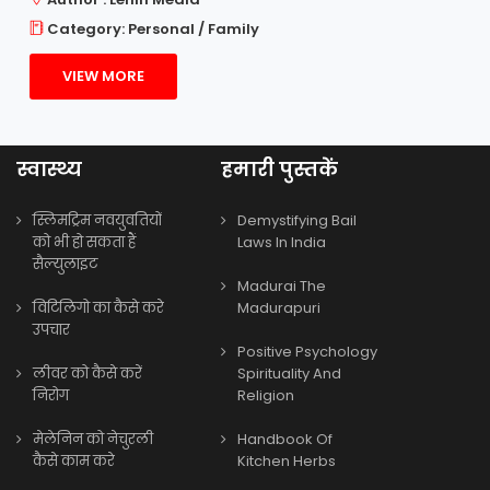
Category: Personal / Family
VIEW MORE
स्वास्थ्य
हमारी पुस्तकें
स्लिमट्रिम नवयुवतियों
Demystifying Bail
को भी हो सकता हैं
Laws In India
सैल्युलाइट
Madurai The
विटिलिगो का कैसे करे
Madurapuri
उपचार
Positive Psychology
लीवर को कैसे करें
Spirituality And
निरोग
Religion
मेलेनिन को नेचुरली
Handbook Of
कैसे काम करे
Kitchen Herbs