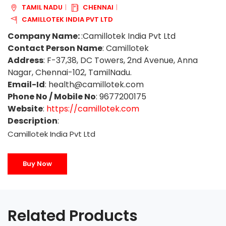
TAMIL NADU
CHENNAI
CAMILLOTEK INDIA PVT LTD
Company Name:
:Camillotek India Pvt Ltd
Contact Person Name
: Camillotek
Address
: F-37,38, DC Towers, 2nd Avenue, Anna
Nagar, Chennai-102, TamilNadu.
Email-Id
: health@camillotek.com
Phone No / Mobile No
: 9677200175
Website
:
https://camillotek.com
Description
:
Camillotek India Pvt Ltd
Buy Now
Related Products