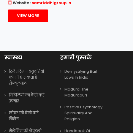
Website :
samriddhigroup.in
VIEW MORE
स्वास्थ्य
हमारी पुस्तकें
स्लिमट्रिम नवयुवतियों
Demystifying Bail
को भी हो सकता हैं
Laws In India
सैल्युलाइट
Madurai The
विटिलिगो का कैसे करे
Madurapuri
उपचार
Positive Psychology
लीवर को कैसे करें
Spirituality And
निरोग
Religion
मेलेनिन को नेचुरली
Handbook Of